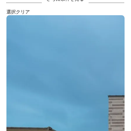
ジャパンデイ
リゾート
選択クリア
シャビーシック
アーバンナチュラル
事業用用途
カフェ
クリニック
ショップ
施設