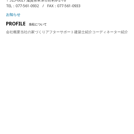
〒525-0027 滋賀県草津市野村8-2-16
TEL：077-561-0932 / FAX：077-561-0933
お知らせ
PROFILE
当社について
会社概要
当社の家づくり
アフターサポート
建築士紹介
コーディネーター紹介
アドバイザー紹介
PLAN/SPEC
プラン・性能
仕様・性能
WORKS
建築実績
ALL
SUBLIME STYLE
CLEVERLY HOME
CRAFT
平屋
ビルトインガレージ
カリフォルニア
リノベーション
シンプルモダン
SNS
instagram
Youtube
GROUP