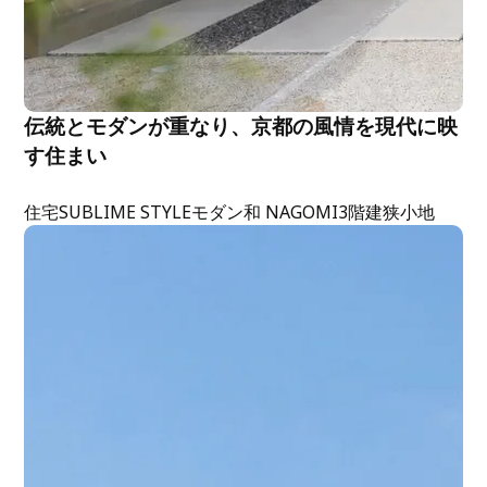
伝統とモダンが重なり、京都の風情を現代に映
す住まい
住宅
SUBLIME STYLE
モダン
和 NAGOMI
3階建
狭小地