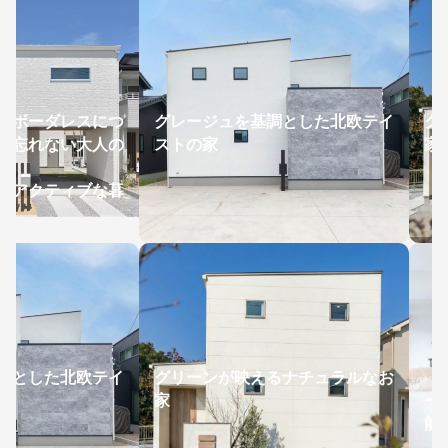
がボーダレスにつ
グレージュを基調とした北欧テイ
グ
を忘れない大人の
ストの家
家
、アクティブな暮
調とした北欧テイ
グリーンが映えるナチュラルなお
「
家
ー
能