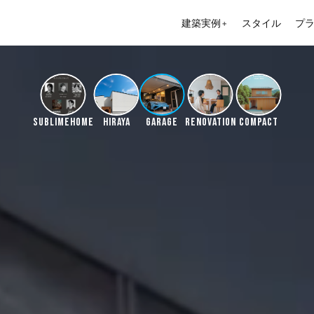
建築実例
スタイル
プ
＋
SUBLIMEHOME
HIRAYA
GARAGE
RENOVATION
COMPACT