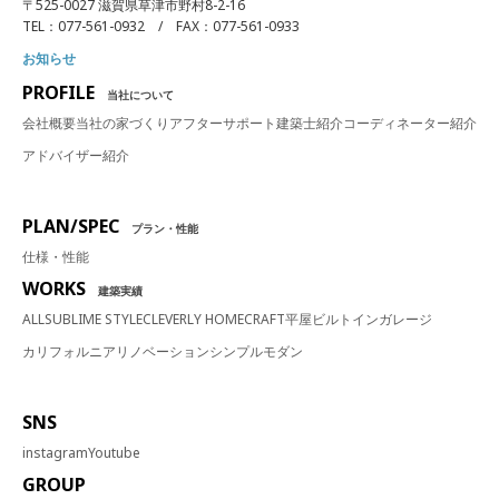
〒525-0027 滋賀県草津市野村8-2-16
TEL：077-561-0932 / FAX：077-561-0933
お知らせ
PROFILE
当社について
会社概要
当社の家づくり
アフターサポート
建築士紹介
コーディネーター紹介
アドバイザー紹介
PLAN/SPEC
プラン・性能
仕様・性能
WORKS
建築実績
ALL
SUBLIME STYLE
CLEVERLY HOME
CRAFT
平屋
ビルトインガレージ
カリフォルニア
リノベーション
シンプルモダン
SNS
instagram
Youtube
GROUP