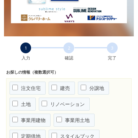
1
2
3
入力
確認
完了
お探しの情報（複数選択可）
注文住宅
建売
分譲地
土地
リノベーション
事業用建物
事業用土地
定期借地
スタイルブック