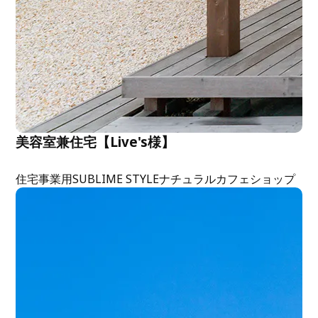
美容室兼住宅【Live's様】
住宅
事業用
SUBLIME STYLE
ナチュラル
カフェ
ショップ