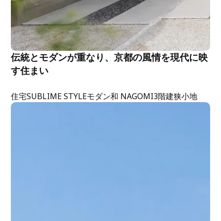
伝統とモダンが重なり、京都の風情を現代に映
す住まい
住宅
SUBLIME STYLE
モダン
和 NAGOMI
3階建
狭小地