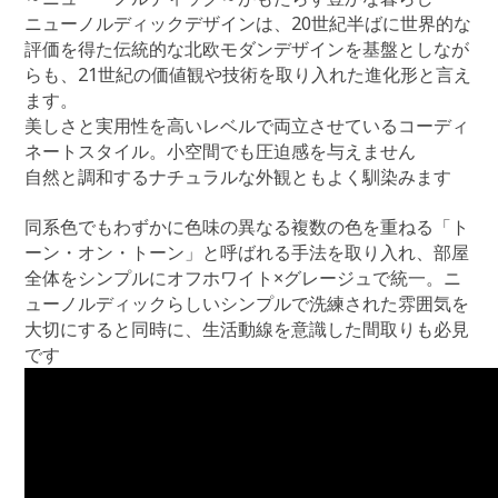
ニューノルディックデザインは、20世紀半ばに世界的な
評価を得た伝統的な北欧モダンデザインを基盤としなが
らも、21世紀の価値観や技術を取り入れた進化形と言え
ます。
美しさと実用性を高いレベルで両立させているコーディ
ネートスタイル。小空間でも圧迫感を与えません
自然と調和するナチュラルな外観ともよく馴染みます
同系色でもわずかに色味の異なる複数の色を重ねる「ト
ーン・オン・トーン」と呼ばれる手法を取り入れ、部屋
全体をシンプルにオフホワイト×グレージュで統一。ニ
ューノルディックらしいシンプルで洗練された雰囲気を
大切にすると同時に、生活動線を意識した間取りも必見
です