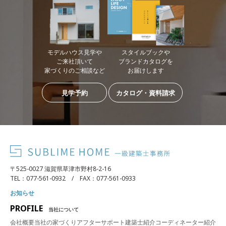
モデルハウス見学や
スタイルブックや
ご来社頂いて
ブランドカタログを
家づくりのご相談など
お届けします
見学予約
カタログ・資料請求
〒525-0027 滋賀県草津市野村8-2-16
TEL：077-561-0932 / FAX：077-561-0933
お知らせ
PROFILE
当社について
会社概要
当社の家づくり
アフターサポート
建築士紹介
コーディネーター紹介