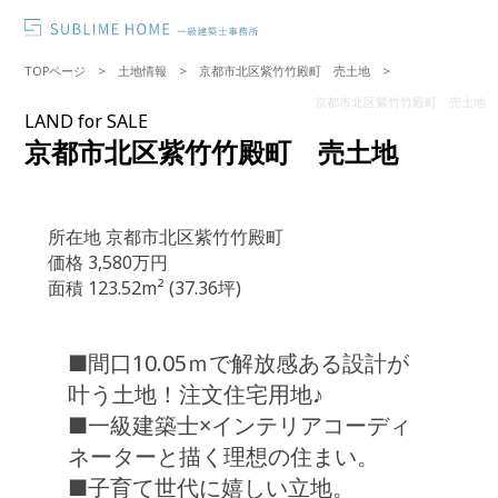
TOPページ
土地情報
京都市北区紫竹竹殿町 売土地
京都市北区紫竹竹殿町 売土地
LAND for SALE
京都市北区紫竹竹殿町 売土地
所在地
京都市北区紫竹竹殿町
価格
3,580万円
面積
123.52m² (37.36坪)
■間口10.05ｍで解放感ある設計が
叶う土地！注文住宅用地♪
■一級建築士×インテリアコーディ
ネーターと描く理想の住まい。
■子育て世代に嬉しい立地。