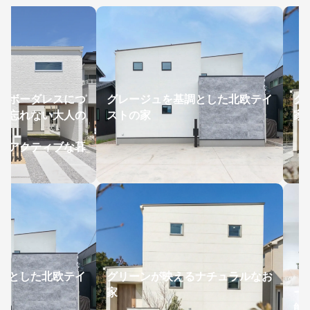
がボーダレスにつ
グレージュを基調とした北欧テイ
グ
を忘れない大人の
ストの家
家
、アクティブな暮
調とした北欧テイ
グリーンが映えるナチュラルなお
「
家
ー
能