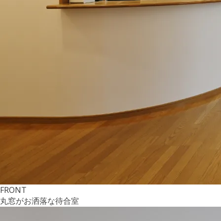
FRONT
丸窓がお洒落な待合室