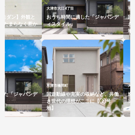
大津市大江4丁目
草津
×モダン】外観と
おうち時間に適した「ジャパンデ
回
にたまらなく惹か
ィスタイル」
き
家
地
草津市橋岡町
大津
した「ジャパンデ
回遊動線や充実の収納など、共働
造
き世代の理想がここに【②号
ン
地】