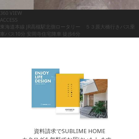
360 VIEW
ACCESS
東海道本線 JR高槻駅北側ロータリー ５３原大橋行きバス乗
車バス10分 安岡寺住宅降車 徒歩6分
資料請求でSUBLIME HOME