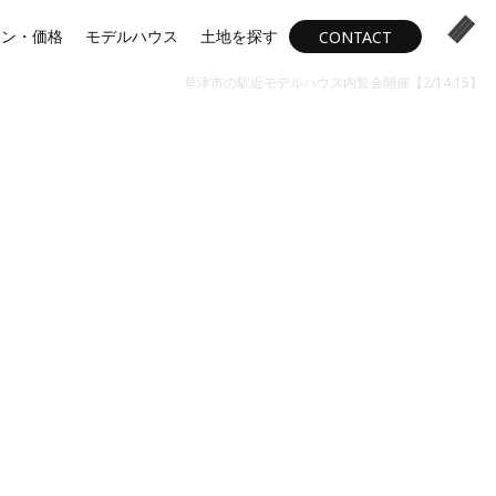
ラン・価格
モデルハウス
土地を探す
CONTACT
草津市の駅近モデルハウス内覧会開催【2/14.15】