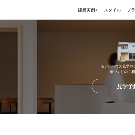
建築実例
スタイル
プ
＋
モデルハウス見学や
家づくりのご相
見学予