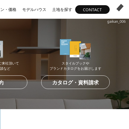
ラン・価格
モデルハウス
土地を探す
CONTACT
gaikan_006
ご来社頂いて
スタイルブックや
談など
ブランドカタログを
お届けします
約
カタログ・資料請求