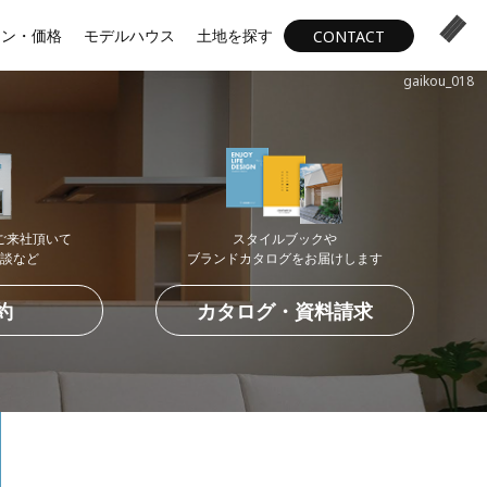
ラン・価格
モデルハウス
土地を探す
CONTACT
gaikou_018
ご来社頂いて
スタイルブックや
談など
ブランドカタログを
お届けします
約
カタログ・資料請求