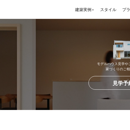
建築実例
スタイル
プ
＋
モデルハウス見学や
家づくりのご相
見学予