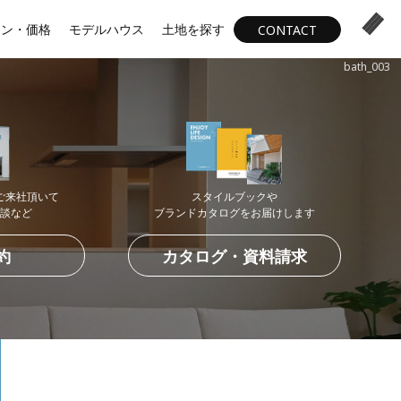
ラン・価格
モデルハウス
土地を探す
CONTACT
bath_003
ご来社頂いて
スタイルブックや
談など
ブランドカタログを
お届けします
約
カタログ・資料請求