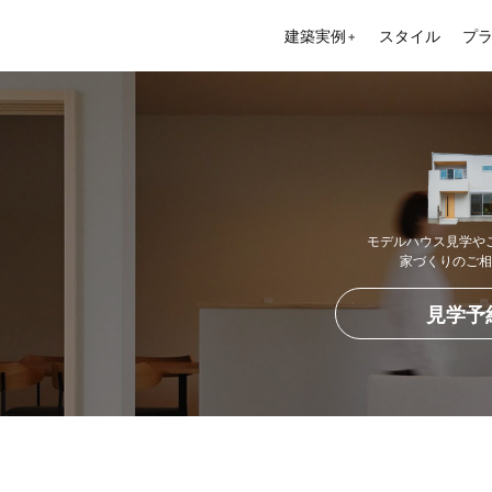
建築実例
スタイル
プ
＋
モデルハウス見学や
家づくりのご相
見学予